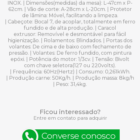
INOX. |
Dimensões(medidas) da mesa):
L-47cm x P-
62cm. |
Vão de corte:
A-28cm x L-20cm. |
Protetor
de lâmina:
Móvel, facilitando a limpeza.
|
Cabeçote:
Bocal 7, de acoplar, totalmente em ferro
fundido e de alta produção. |
Caracol
extrusor:
Removível e desmontável para fácil
higienização. |
Rolamentos:
Blindados. |
Portas dos
volantes:
De cima e de baixo com fechamento de
pressão. |
Volantes:
De ferro fundido, com pintura
epóxi. |
Potência do motor
:
1/3cv. |
Tensão:
Bivolt
com chave seletora(127 ou 220volts).
|
Frequência:
60Hz(Hertz) |
Consumo:
0,261kWh.
|
Produção carne:
5
0Kg/h. |
Produção massa:
8kg/h
|
Peso
:
31,4kg.
Ficou interessado?
Entre em contato para adquirir