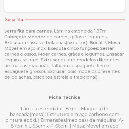
Serra fita
Serra fita para carnes,
Lâmina estendida 1,87m,
Cabeçote Moedor
de carnes, grãos e legumes,
Extrusor
massas e bolachas(biscoitos),
Bocal
7,
Mesa
Móvel
em aço inox.
Executa cinco funções: Serrar
carnes e ossos,
Moer
carnes, grãos e legumes,
Ensacar
linguiça, salame,
Extrusar
quatro modelos diferentes
de massas(macarrão, talharim, espaguete fino e
espaguete grosso),
Extrusar
dois modelos diferentes
de bolachas, biscoitos(estrela e tradicional).
Ficha Técnica
Lâmina estendida:
1,87m. |
Máquina de
bancada(mesa):
Estrutura em aço carbono com
pintura epóxi. |
Dimensões(medidas) da máquina:
A-
87cm x L-55cm x P-66cm. |
Mesa:
Móvel em aço