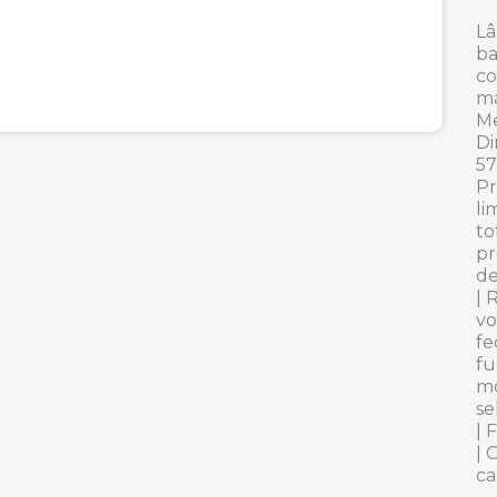
Lâ
ba
co
má
Me
Di
57
Pr
li
to
pr
de
|
R
vo
fe
fu
m
se
|
F
|
C
ca