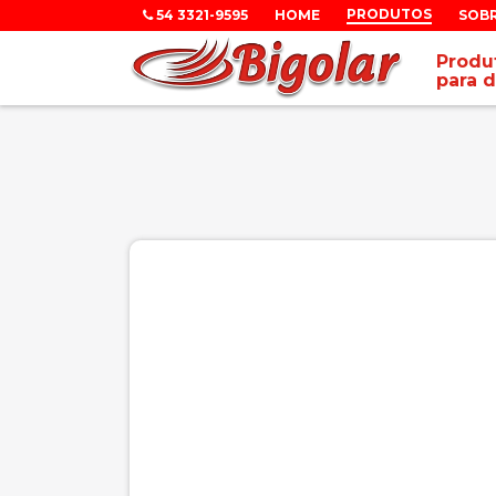
PRODUTOS
54 3321-9595
HOME
SOB
Produt
para d