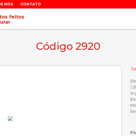
RE NÓS
CONTATO
os feitos
urar
Código 2920
Se
Se
1,
le
Ex
Mo
li
Fi