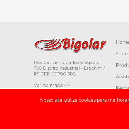
Hom
Sobre
Rua Germano Carlos Knapick,
Prod
750 Distrito Industrial - Erechim /
RS CEP: 99706-382
Assis
Ver no mapa -->
Repr
Cont
Nosso site utiliza cookies para melhor