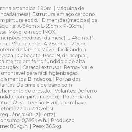
mina estendida:
1,80m. |
Máquina de
ncada(mesa):
Estrutura em aço carbono
m pintura epóxi. |
Dimensões(medidas) da
quina:
A-84cm x L-55cm x P-66cm. |
sa:
Móvel em aço INOX. |
mensões(medidas) da mesa):
L-46cm x P-
cm. |
Vão de corte:
A-28cm x L-20cm. |
otetor de lâmina:
Móvel, facilitando a
mpeza. |
Cabeçote:
Bocal 9, de acoplar,
talmente em ferro fundido e de alta
odução. |
Caracol extrusor:
Removível e
smontável para fácil higienização.
olamentos:
Blindados. |
Portas dos
lantes:
De cima e de baixo com
chamento de pressão. |
Volantes:
De ferro
ndido, com pintura epóxi. |
Potência do
otor
:
1/2cv. |
Tensão:
Bivolt com chave
letora(127 ou 220volts).
requência:
60Hz(Hertz)
onsumo:
0,395kWh. |
Produção
rne:
8
0Kg/h. |
Peso
:
36,5kg.