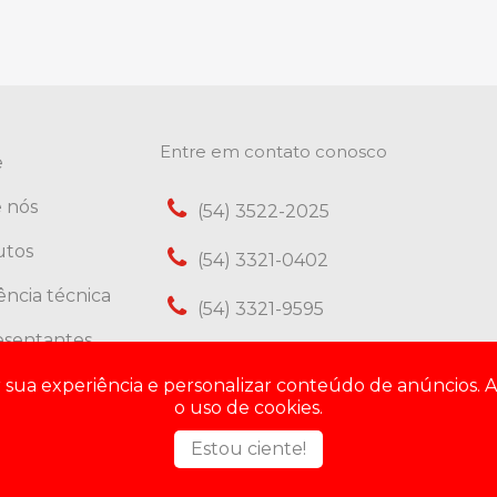
Entre em contato conosco
e
 nós
(54) 3522-2025
utos
(54) 3321-0402
tência técnica
(54) 3321-9595
esentantes
(54) 3321-9605
ato
ar sua experiência e personalizar conteúdo de anúncios. A
Assistência Técnica
o uso de cookies.
(54) 98432-6994
Estou ciente!
Vendas / Contato