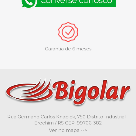
Garantia de 6 meses
Rua Germano Carlos Knapick, 750 Distrito Industrial -
Erechim / RS CEP: 99706-382
Ver no mapa -->