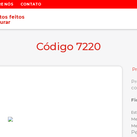
RE NÓS
CONTATO
os feitos
urar
Código 7220
P
Pr
co
Fi
Est
Me
Me
P