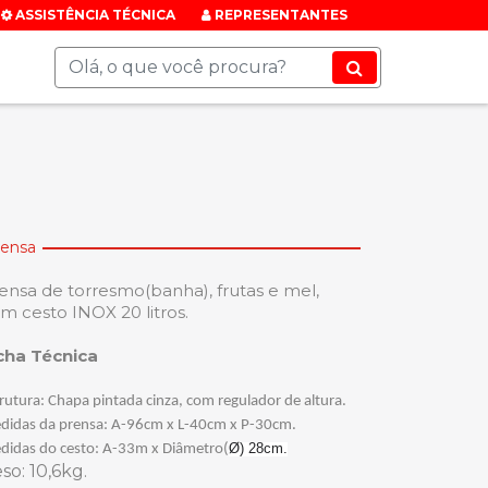
ASSISTÊNCIA TÉCNICA
REPRESENTANTES
rensa
ensa de torresmo(banha), frutas e mel,
m cesto INOX 20 litros.
cha Técnica
rutura
: Chapa pintada cinza, com regulador de altura.
didas da prensa:
A-96cm x L-40cm x P-30cm.
Ø) 28cm.
didas do cesto:
A-33m x Diâmetro(
eso
: 10,6kg.