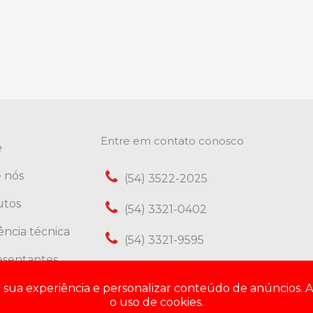
Entre em contato conosco
e
 nós
(54) 3522-2025
utos
(54) 3321-0402
tência técnica
(54) 3321-9595
esentantes
(54) 3321-9605
ato
ar sua experiência e personalizar conteúdo de anúncios. A
Assistência Técnica
o uso de cookies.