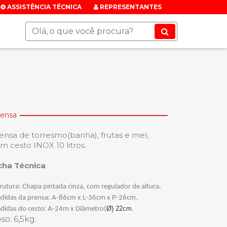
ASSISTÊNCIA TÉCNICA
REPRESENTANTES
rensa
ensa de torresmo(banha), frutas e mel,
m cesto INOX 10 litros.
cha Técnica
rutura
: Chapa pintada cinza, com regulador de altura.
didas da prensa:
A-86cm x L-36cm x P-26cm.
Ø) 22cm.
didas do cesto:
A-24m x Diâmetro(
eso
: 6,5kg.