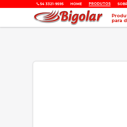
PRODUTOS
54 3321-9595
HOME
SOB
Produt
para d