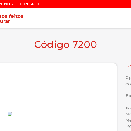
RE NÓS
CONTATO
os feitos
urar
Código 7200
P
Pr
co
Fi
Est
Me
Me
P